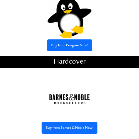
Buy from Penguin Now!
Hardcover
Buy from Barnes & Noble Now!