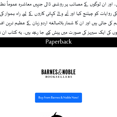
ور ان لوگوں کے مصائب پر روشنی ڈالی جنہیں معاشرہ عموماً نظر ان
ایات کو چیلنج کیا اور آنے والے کہانی کاروں کے لیے راہ ہموار کی
کی جاتی ہیں اور ان کا شمار بلامبالغہ اردو زبان کے عظیم ترین افس
وں کی ایک سیریز کی صورت میں پیش کیے جا رہے ہیں، یہ کتاب ان 
Paperback
Buy from Barnes & Noble Now!