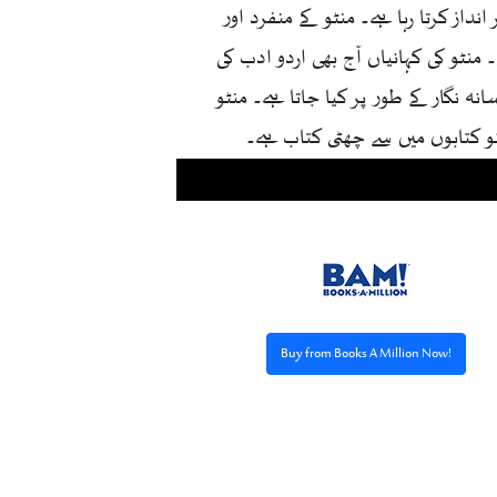
داز کرتا رہا ہے۔ منٹو کے منفرد اور
۔ منٹو کی کہانیاں آج بھی اردو ادب کی
انہ نگار کے طور پر کیا جاتا ہے۔ منٹو
نو کتابوں میں سے چھٹی کتاب ہے۔
Buy from Books A Million Now!