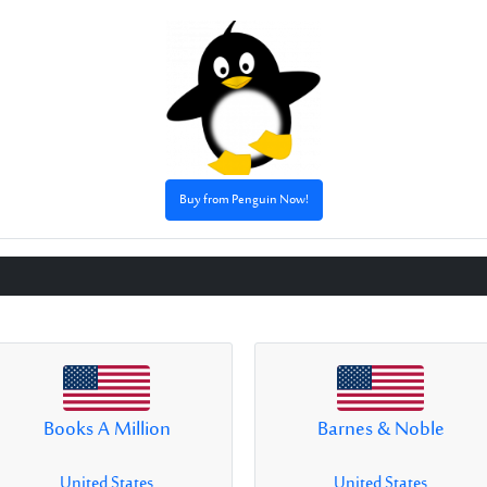
Buy from Penguin Now!
Books A Million
Barnes & Noble
United States
United States