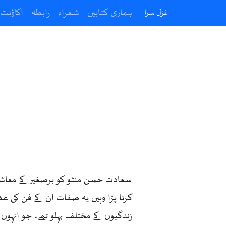
ہماری کتابیں
شعراء
رابطہ
اکاؤنٹ
غزل سرا
سعادت حسن منٹو کو برصغیر کے معاشرے 
کرنا پڑا وہیں یہ صفات ان کے فن کی ع
زندگیوں کے مختلف پہلو تھے، جو انہوں