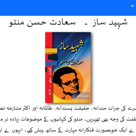
شہید ساز ۔ سعادت حسن منٹو
کی جرات مندانہ، حقیقت پسندانہ، ظالمانہ اور اکثر متنازعہ تصو
ظمت کی وجہ بھی ٹھہریں۔ منٹو کی کہانیوں کے موضوعات زیادہ تر م
 نے ایک خوبصورت فنکارانہ مہارت کے ساتھ پیش کیے۔ انہوں نے ا