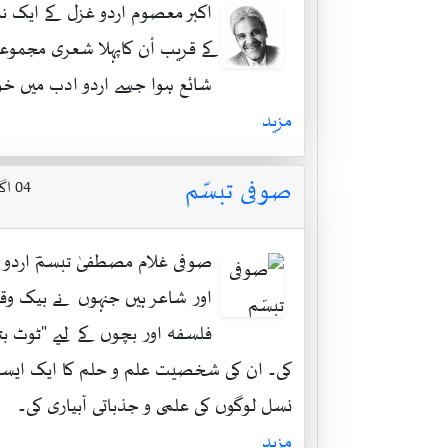
اکبر معصوم اردو غزل کے ایک نم
کے قریب اْن کاپہلا شعری مجموعہ
شائع ہوا جسے اردو ادب میں خ
مزید
صوفی تبسّم
04 اگست 1899 ۔ 07 فروری 1978
صوفی غلام مصطفیٰ تبسمؔ اردو ا
اور شاعر ہیں جنہوں نے بیک وق
فلسفہ اور بچوں کے لیے "ٹوٹ بٹ
کی۔ ان کی شخصیت علم و حلم کا ایک ایس
نسل لوگوں کی علمی و جذباتی آبیاری کی۔
مزید