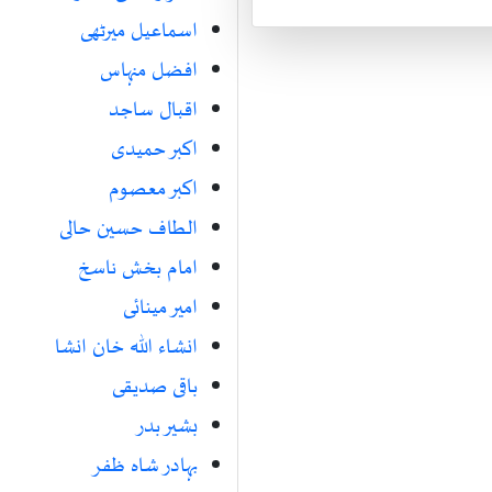
اسماعیل میرٹھی
افضل منہاس
اقبال ساجد
اکبر حمیدی
اکبر معصوم
الطاف حسین حالی
امام بخش ناسخ
امیر مینائی
انشاء اللہ خان انشا
باقی صدیقی
بشیر بدر
بہادر شاہ ظفر