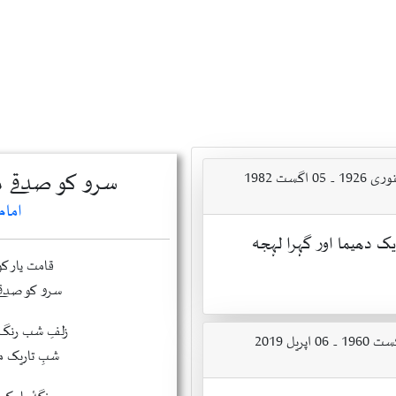
سرو کو صدقے می
امام
یک دھیما اور گہرا لہجہ
قامت یار ک
سرو کو صدقے
زلفِ شب رنگ
شبِ تاریک 