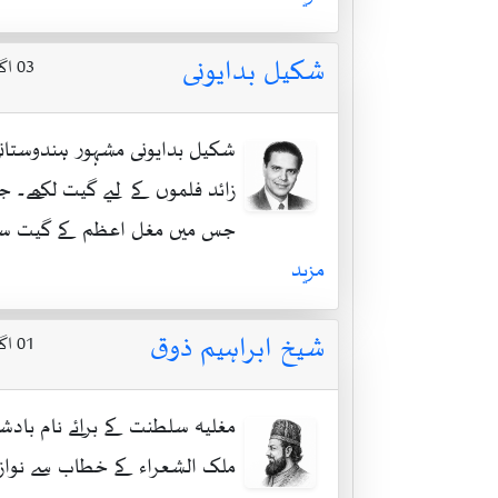
شکیل بدایونی
03 اگست 1916 ۔ 20 اپریل 1970
شکیل بدایونی مشہور ہندوستان
زائد فلموں کے لیے گیت لکھے۔ ج
جس میں مغل اعظم کے گیت سر
مزید
شیخ ابراہیم ذوق
01 اگست 1790 ۔ 01 نومبر 1854
مغلیہ سلطنت کے برائے نام بادشا
ملک الشعراء کے خطاب سے نوازے 