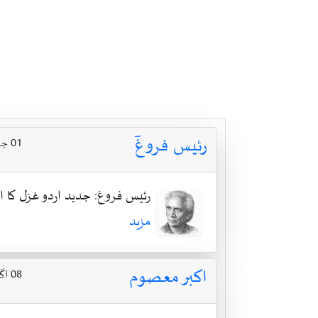
رئیس فروغؔ
01 جنوری 1926 ۔ 05 اگست 1982
رئیس فروغ: جدید اردو غزل کا ا
مزید
اکبر معصوم
08 اگست 1960 ۔ 06 اپریل 2019