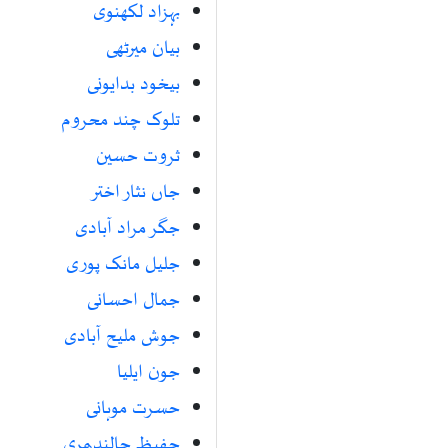
بہزاد لکھنوی
بیان میرٹھی
بیخود بدایونی
تلوک چند محروم
ثروت حسین
جاں نثار اختر
جگر مراد آبادی
جلیل مانک پوری
جمال احسانی
جوش ملیح آبادی
جون ایلیا
حسرت موہانی
حفیظ جالندھری