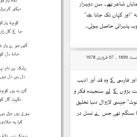
نگۂِ یار ک
ایاں شاعر تھے۔ سن دوہزار
دیکھ کر برق
 ’’اور کہاں تک جانا ہے‘‘
کوچۂِ یار 
وب پذیرائی حاصل ہوئی۔
جا کے گل زار
گھر جو بے یار ہ
خانۂ دل کو
رشک سے نام نہی
دل ہی دل میں
ور فارسی کے وہ قد آور ادیب
ت بڑوں کے لیے سنجیدہ فکر و
گزرے ہیں کوچۂ
نکہتِ گل کو
وٹ" جیسی لازوال دنیا تخلیق
ا سنگم تھی جس نے نسل در
ہوتے ہیں جاتے ہی
کیا یہ جلادو
پھونک دیں نالۂ 