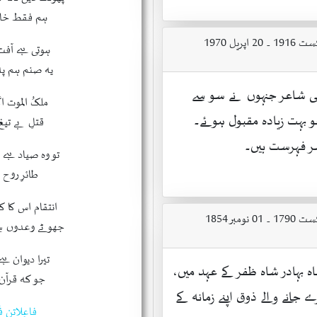
ہم فقط خا
ہوتی ہے آفت
یہ صنم ہم پ
ی شاعر جنہوں نے سو سے
ملکُ الموت اگ
و بہت زیادہ مقبول ہوئے۔
قتلِ بے تیغ
 فہرست ہیں۔
تو وہ صیاد ہے 
طائرِ روح 
انتقام اس کا ک
جھوٹے وعدوں س
تیرا دیوان ہے
ہ بہادر شاہ ظفر کے عہد میں،
جو کہ قرآن
جانے والے ذوق اپنے زمانہ کے
فاعِلاتن فَ