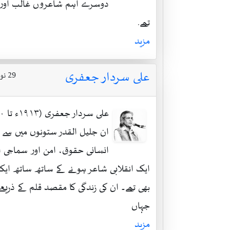
دوسرے اہم شاعروں غالب اور م
تھے.
مزید
علی سردار جعفری
29 نومبر 1913 ۔ 01 اگست 2000
ان جلیل القدر ستونوں میں سے 
انسانی حقوق، امن اور سماجی ان
ایک انقلابی شاعر ہونے کے ساتھ ساتھ ایک
بھی تھے۔ ان کی زندگی کا مقصد قلم کے ذریع
جہاں
مزید