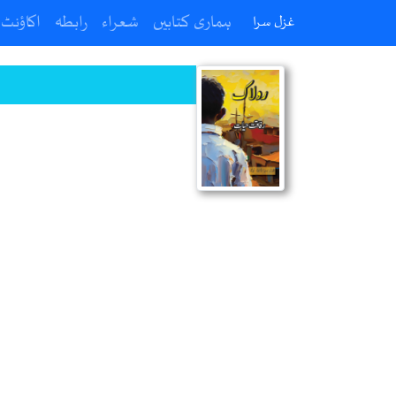
ہماری کتابیں
شعراء
رابطہ
اکاؤنٹ
غزل سرا