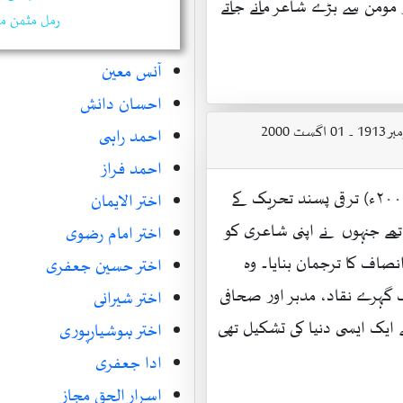
ومن سے بڑے شاعر مانے جاتے
رمل مثمن م
آنس معین
احسان دانش
احمد راہی
احمد فراز
علی سردار جعفری (۱۹۱۳ء تا ۲۰۰۰ء) ترقی پسند تحریک کے
اختر الایمان
تھے جنہوں نے اپنی شاعری کو
اختر امام رضوی
صاف کا ترجمان بنایا۔ وہ
اختر حسین جعفری
 گہرے نقاد، مدبر اور صحافی
اختر شیرانی
ے ایک ایسی دنیا کی تشکیل تھی
اختر ہوشیارپوری
ادا جعفری
اسرار الحق مجاز