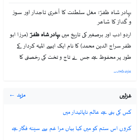
بہادر شاہ ظفرؔ: مغل سلطنت کا آخری تاجدار اور سوز
و گداز کا شاعر
اردو ادب اور برصغیر کی تاریخ میں
بہادر شاہ ظفرؔ
(مرزا ابو
ظفر سراج الدین محمد) کا نام ایک ایسے المیہ کردار کے
طور پر محفوظ ہے جس نے تاج و تخت کی رخصتی کا
دکھ اپنی آنکھوں سے دیکھا اور اسے اپنی شاعری میں لافانی
مزید پڑھیں...
بنا دیا۔ وہ مغلوں کے آخری بادشاہ اور اردو غزل کے ایک
انتہائی معتبر شاعر تھے۔
غزلیں
مزید ←
پیدائش اور علمی ذوق
کس کی بنی ہے عالم ناپائیدار میں
بہادر شاہ ظفرؔ
24 اکتوبر 1775ء
کو دہلی کے لال قلعہ میں
کروں اس ستم کو میں کیا بیاں مرا غم سے سینہ فگار ہے
پیدا ہوئے۔ وہ اکبر شاہ ثانی کے فرزند تھے اور ان کی والدہ