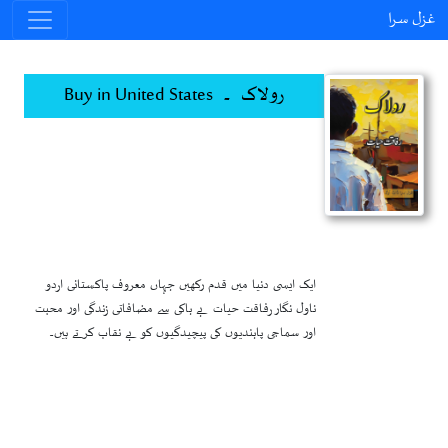
غزل سرا
رولاک ۔ Buy in United States
ایک ایسی دنیا میں قدم رکھیں جہاں معروف پاکستانی اردو
ناول نگار رفاقت حیات بے باکی سے مضافاتی زندگی اور محبت
اور سماجی پابندیوں کی پیچیدگیوں کو بے نقاب کرتے ہیں۔