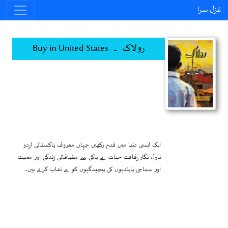
غزل سرا
رولاک ۔ Buy in United States
ایک ایسی دنیا میں قدم رکھیں جہاں معروف پاکستانی اردو
ناول نگار رفاقت حیات بے باکی سے مضافاتی زندگی اور محبت
اور سماجی پابندیوں کی پیچیدگیوں کو بے نقاب کرتے ہیں۔