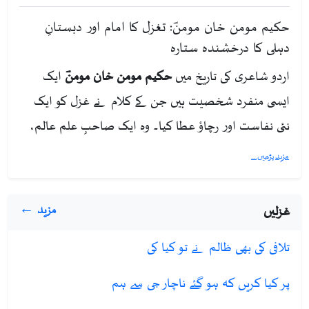
حکیم مومن خان مومنؔ: تغزل کا امام اور دبستانِ
دہلی کا درخشندہ ستارہ
اردو شاعری کی تاریخ میں
حکیم مومن خان مومنؔ
ایک
ایسی منفرد شخصیت ہیں جن کے کلام نے غزل کو ایک
نئی نفاست اور رچاؤ عطا کیا۔ وہ ایک صاحبِ علم عالم،
ماہرِ طب اور بلند پایہ شاعر تھے جن کی غزلوں میں عشق
مزید پڑھیں...
و محبت کے نازک معاملات کو جس فنکاری سے بیان کیا گیا
ہے، وہ ان کا ہی خاصہ ہے۔
غزلیں
مزید ←
پیدائش اور خاندانی پس منظر
تلافی کی بھی ظالم نے تو کیا کی
مومنؔ 1800ء میں دہلی میں پیدا ہوئے۔ ان کا تعلق
پر کیا کریں کہ ہو گئے ناچار جی سے ہم
کشمیری نژاد ایک معزز علمی گھرانے سے تھا جو مغل دربار