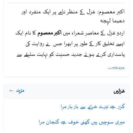
اکبر معصوم: غزل کے منظر نامے پر ایک منفرد اور
دھیما لہجہ
اردو غزل کے معاصر شعراء میں
اکبر معصوم
کا نام ایک
ایسے تخلیق کار کے طور پر ابھرا جس نے روایت کی
پاسداری کرتے ہوئے جدید حسیت کو نہایت سلیقے سے
برتا۔ ان کی شاعری میں زندگی کے سفر، تنہائی اور انسانی
مزید پڑھیں...
رویوں کا گہرا ادراک ملتا ہے۔
ادبی سفر اور شعری مجموعے
غزلیں
مزید ←
اکبر معصوم کی ادبی شناخت کا آغاز ان کے پہلے شعری
گزر ہے تیرے خرابے سے بار بار مرا
مجموعے سے ہوا، جس نے بہت جلد انہیں معتبر شعراء کی
میری سوچیں ہیں گھنی خوف ہے گنجان مرا
صف میں شامل کر دیا۔ ان کی شعری کائنات تین اہم