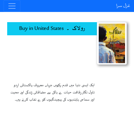
غزل سرا
رولاک ۔ Buy in United States
ایک ایسی دنیا میں قدم رکھیں جہاں معروف پاکستانی اردو
ناول نگار رفاقت حیات بے باکی سے مضافاتی زندگی اور محبت
اور سماجی پابندیوں کی پیچیدگیوں کو بے نقاب کرتے ہیں۔