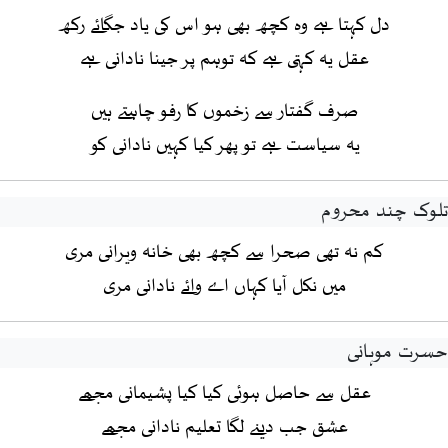
دل کہتا ہے وہ کچھ بھی ہو اس کی یاد جگائے رکھ
عقل یہ کہتی ہے کہ توہم پر جینا نادانی ہے
صرف گفتار سے زخموں کا رفو چاہتے ہیں
یہ سیاست ہے تو پھر کیا کہیں نادانی کو
تلوک چند محروم
کم نہ تھی صحرا سے کچھ بھی خانہ ویرانی مری
میں نکل آیا کہاں اے وائے نادانی مری
حسرت موہانی
عقل سے حاصل ہوئی کیا کیا پشیمانی مجھے
عشق جب دینے لگا تعلیم نادانی مجھے