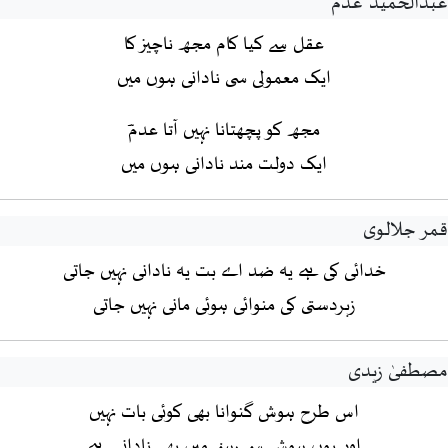
عبدالحمید عدم
عقل سے کیا کام مجھ ناچیز کا
ایک معمولی سی نادانی ہوں میں
مجھ کو پچھتانا نہیں آتا عدمؔ
ایک دولت مند نادانی ہوں میں
قمر جلالوی
خدائی کی ہے یہ ضد اے بت یہ نادانی نہیں جاتی
زبردستی کی منوائی ہوئی مانی نہیں جاتی
مصطفیٰ زیدی
اس طرح ہوش گنوانا بھی کوئی بات نہیں
اور یوں ہوش سے رہنے میں بھی نادانی ہے