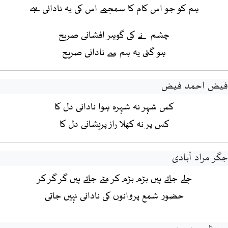
ہم کو جو اس کام کا سمجھے اس کی یہ نادانی ہے
چشم نے کی گوہر افشانی صریح
ہو گئی یہ ہم سے نادانی صریح
فیض احمد فیض
کس شہر نہ شہرہ ہوا نادانی دل کا
کس پر نہ کھلا راز پریشانی دل کا
جگر مراد آبادی
جلے جاتے ہیں بڑھ بڑھ کر مٹے جاتے ہیں گر گر کر
حضور شمع پروانوں کی نادانی نہیں جاتی