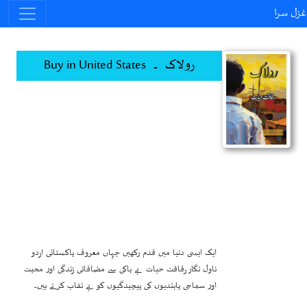
غزل سرا
رولاک ۔ Buy in United States
ایک ایسی دنیا میں قدم رکھیں جہاں معروف پاکستانی اردو
ناول نگار رفاقت حیات بے باکی سے مضافاتی زندگی اور محبت
اور سماجی پابندیوں کی پیچیدگیوں کو بے نقاب کرتے ہیں۔