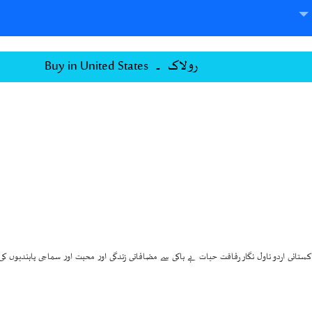
رولاک ۔ Buy in United States
ستانی اردو ناول نگار رفاقت حیات بے باکی سے مضافاتی زندگی اور محبت اور سماجی پابندیوں کی