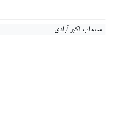
سیماب اکبر آبادی
Terms of service
Data Deletion Policy
Privacy
© 2026 ۔ غزل سرا ۔ کاپی رائٹس ۔
یاور ماجد