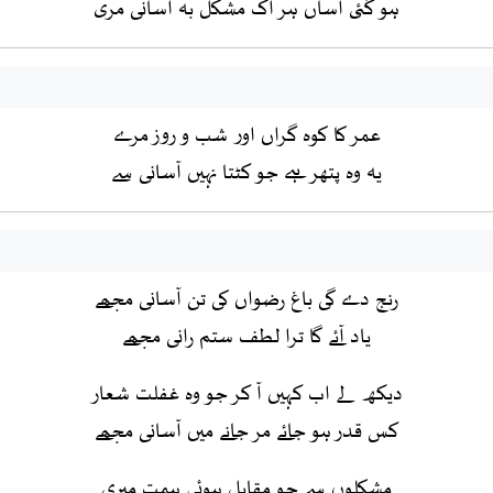
ہو گئی آساں ہر اک مشکل بہ آسانی مری
عمر کا کوہ گراں اور شب و روز مرے
یہ وہ پتھر ہے جو کٹتا نہیں آسانی سے
رنج دے گی باغ رضواں کی تن آسانی مجھے
یاد آئے گا ترا لطف ستم رانی مجھے
دیکھ لے اب کہیں آ کر جو وہ غفلت شعار
کس قدر ہو جائے مر جانے میں آسانی مجھے
مشکلوں سے جو مقابل ہوئی ہمت میری