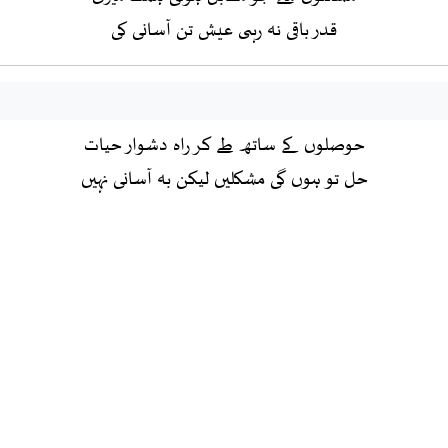
قدر باقی نہ رہی عیش تن آسانی کی
حوصلوں کے ساتھ طے کر راہ دشوار حیات
حل تو ہوں گی مشکلیں لیکن بہ آسانی نہیں
کر نہ اے کنجِ لحد زحمت مرے آرام کی
میں مجاہد ہوں مجھے خوئے تن آسانی نہیں