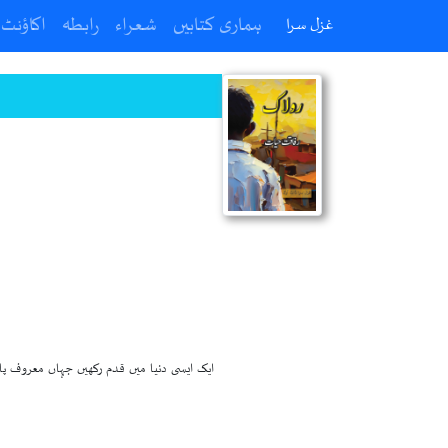
ہماری کتابیں
شعراء
رابطہ
اکاؤنٹ
غزل سرا
ایک ایسی دنیا میں قدم رکھیں جہاں معروف پاک