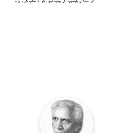
اور سماجی پابندیوں کی پیچیدگیوں کو بے نقاب کرتے ہیں۔