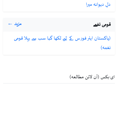
دلِ دیوانہ میرا
کہا وہ معیار کی بلندیوں کو چھوتا ہے۔
تحریر و ترتیب:
یاور ماجد
قومی نغمے
مزید ←
(پاکستان ایئر فورس کے لیے لکھا گیا سب سے پہلا قومی
نغمہ)
ای-بکس (آن لائن مطالعہ)