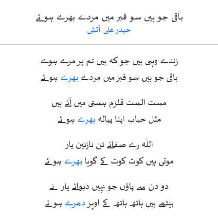
باقی جو ہیں سو قبر میں مردے بھرے ہوئے
حیدر علی آتش
زندے وہی ہیں جو کہ ہیں تم پر مرے ہوے
باقی جو ہیں سو قبر میں مردے
بھرے
ہوئے
مست الست قلزم ہستی میں آئے ہیں
مثل حباب اپنا پیالہ
بھرے
ہوئے
اللٰہ رے صفائے تن نازنین یار
موتی ہیں کوٹ کوٹ کے گویا
بھرے
ہوئے
دو دن سے پاؤں جو نہیں دبوائے یار نے
بیٹھے ہیں ہاتھ ہاتھ کے اوپر
دھرے
ہوئے