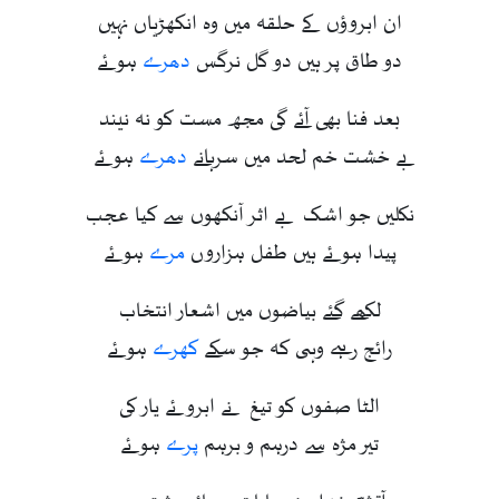
ان ابروؤں کے حلقہ میں وہ انکھڑیاں نہیں
دو طاق پر ہیں دو گل نرگس
دھرے
ہوئے
بعد فنا بھی آئے گی مجھ مست کو نہ نیند
بے خشت خم لحد میں سرہانے
دھرے
ہوئے
نکلیں جو اشک بے اثر آنکھوں سے کیا عجب
پیدا ہوئے ہیں طفل ہزاروں
مرے
ہوئے
لکھے گئے بیاضوں میں اشعار انتخاب
رائج رہے وہی کہ جو سکے
کھرے
ہوئے
الٹا صفوں کو تیغ نے ابروئے یار کی
تیر مژہ سے درہم و برہم
پرے
ہوئے